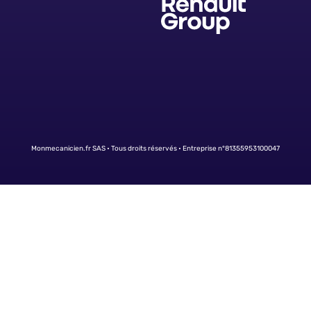
Monmecanicien.fr SAS • Tous droits réservés • Entreprise n°81355953100047