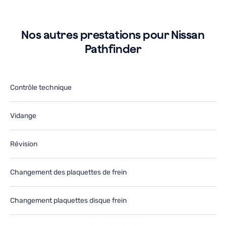
arage.
g
e
J
e-
r
Nos autres prestations pour Nissan
tiliserai
ut
Pathfinder
ans
d
e
le
utur.
fu
Contrôle technique
Vidange
Révision
Changement des plaquettes de frein
Changement plaquettes disque frein