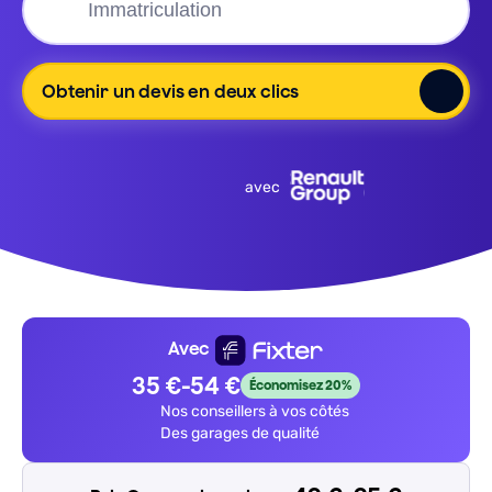
Obtenir un devis en deux clics
avec
Avec
35 €-54 €
Économisez
20%
Nos conseillers à vos côtés
Des garages de qualité