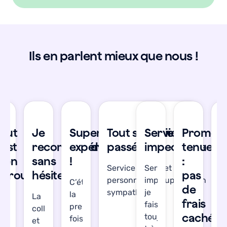
Ils en parlent mieux que nous !
se
Tout
Je
Super
Tout s'est bien
Service
Promes
T
’est
recommande
expérience
passé !
impeccable
tenue
s
bien
sans
!
:
b
Service réactif et les
Service
déroulé
hésiter
pas
d
personnes en support son
impeccable,
C’était
de
sympathiques !
je
la
’étais
La
J’
frais
fais
première
gréablement
collecte
a
cachés
toujours
fois
urprise.
et
su