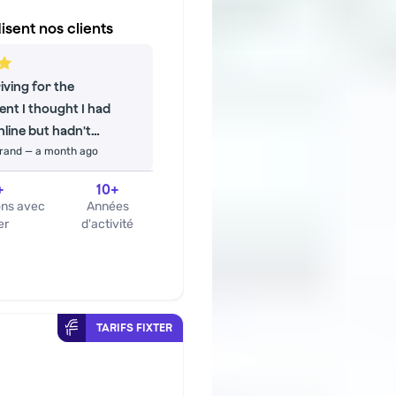
isent nos clients
iving for the
nt I thought I had
line but hadn't
rrand
—
a month ago
 the team initially told
ince the appointment
+
10
+
en confirmed, it wasn't
ons avec
Années
 Seeing my frustration,
er
d'activité
icians arranged to
 my vehicle inspection.
 to them for their
ponse.
TARIFS FIXTER