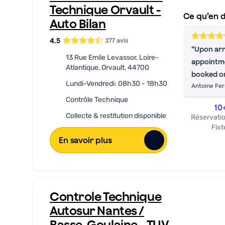
Technique Orvault -
Ce qu’en d
Auto Bilan
4.5
277
avis
Upon arr
13 Rue Emile Levassor, Loire-
appointme
Atlantique, Orvault, 44700
booked on
Lundi-Vendredi: 08h30 - 18h30
Antoine Fe
confirmed,
Contrôle Technique
me that s
10
hadn't be
Collecte & restitution disponible
Réservati
possible.
Fixt
the techn
En savoir plus
carry out
Thank you
quick res
Controle Technique
Autosur Nantes /
Basse-Goulaine - TUV