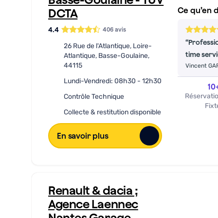
Ce qu’en d
DCTA
4.4
406
avis
Professi
26 Rue de l'Atlantique, Loire-
time serv
Atlantique, Basse-Goulaine,
44115
Vincent G
Lundi-Vendredi: 08h30 - 12h30
10
Réservati
Contrôle Technique
Fixt
Collecte & restitution disponible
En savoir plus
Renault & dacia ;
Agence Laennec
Nantes Garage