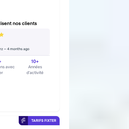
isent nos clients
rz
—
4 months ago
+
10
+
ons avec
Années
er
d'activité
TARIFS FIXTER