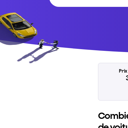
Pri
Combie
de voit