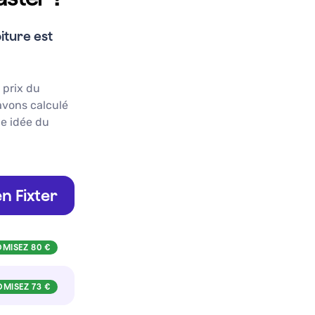
iture
est
e prix du
avons calculé
ne idée du
n Fixter