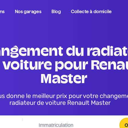
ons
Nos garages
Blog
Collecte à domicile
 voiture pour Renau
Master
radiateur de voiture Renault Master
O