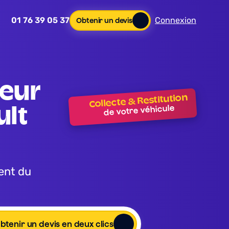
01 76 39 05 37
Connexion
Obtenir un devis
Collecte & Restitution
de votre véhicule
lt 
btenir un devis en deux clics