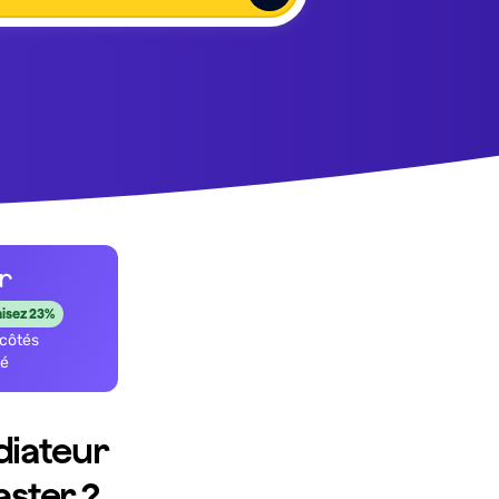
isez
23%
 côtés
té
iateur
aster ?