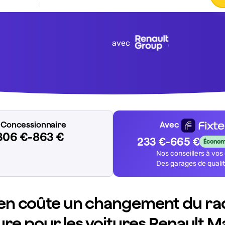
avec
x Concessionnaire
Avec
306 €-863 €
233 €-665 €
Économ
Nos conseillers à vos
Des garages de quali
n coûte un changement du rad
ure pour les voitures Renault M