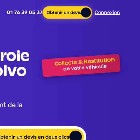
01 76 39 05 37
Connexion
Obtenir un devis
Collecte & Restitution
de votre véhicule
lvo 
btenir un devis en deux clics