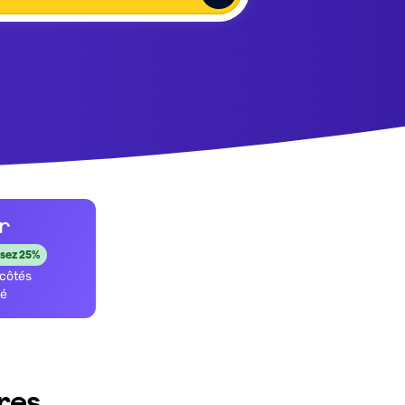
sez
25%
 côtés
té
ures