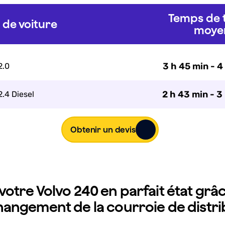
Temps de t
de voiture
moye
3 h 45 min - 4
2.0
2 h 43 min - 3
2.4 Diesel
Obtenir un devis
otre Volvo 240 en parfait état grâ
hangement de la courroie de distri