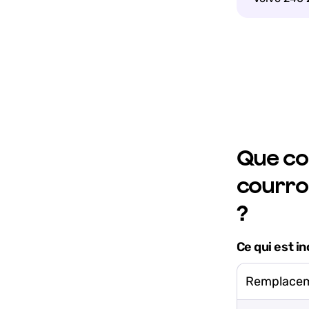
Que co
courroi
?
Ce qui est in
Remplaceme