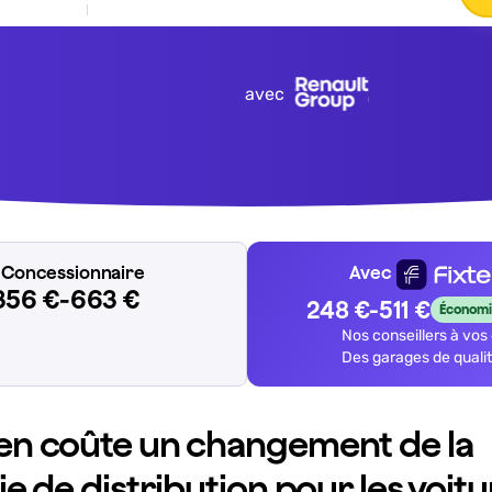
avec
x Concessionnaire
Avec
356 €-663 €
248 €-511 €
Économi
Nos conseillers à vos
Des garages de quali
n coûte un changement de la
e de distribution pour les voit