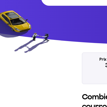
Pri
Combie
courroi