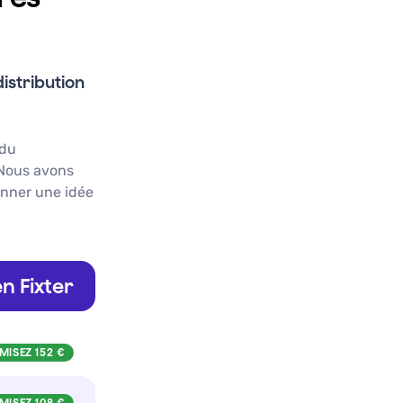
istribution
 du
 Nous avons
onner une idée
n Fixter