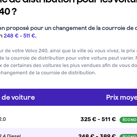
40 ?
en proposé pour un
changement de la courroie de d
on
248 €
-
511 €
.
ur de votre
Volvo
240
, ainsi que la ville où vous vivez, le prix
 la courroie de distribution
pour votre voiture peut varier.
ix de certaines des voitures les plus vendues afin de vous d
changement de la courroie de distribution
.
de voiture
Prix moye
325 € - 511 €
2.0
248 € - 389 €
2.4 Diesel