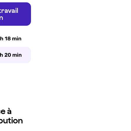
ravail
n
 h 18 min
 h 20 min
ce à
bution