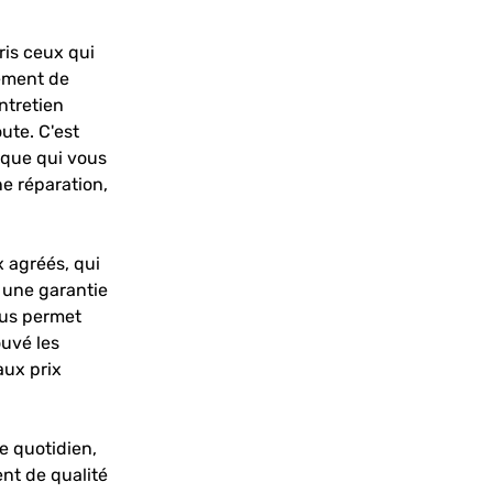
ris ceux qui
ement de
ntretien
ute. C'est
ique qui vous
e réparation,
x agréés, qui
t une garantie
ous permet
ouvé les
aux prix
e quotidien,
ent de qualité