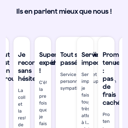
Ils en parlent mieux que nous !
se
Tout
Je
Super
Tout s'est bien
Service
Promes
T
’est
recommande
expérience
passé !
impeccable
tenue
s
bien
sans
!
:
b
Service réactif et les
Service
déroulé
hésiter
pas
d
personnes en support son
impeccable,
C’était
de
sympathiques !
je
la
’étais
La
J’
frais
fais
première
gréablement
collecte
a
cachés
toujours
fois
urprise.
et
su
très
que
out
la
T
Promesse
attention
je
’est
restitution
s’
tenue
à la
faisais
ien
de
b