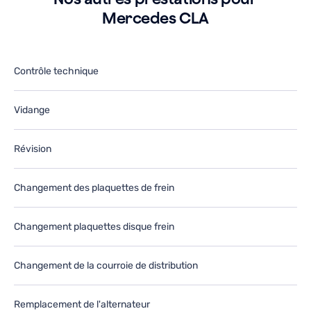
tiliserai
ut
Mercedes CLA
ans
d
e
le
utur.
fu
Contrôle technique
Vidange
Révision
Changement des plaquettes de frein
Changement plaquettes disque frein
Changement de la courroie de distribution
Remplacement de l'alternateur