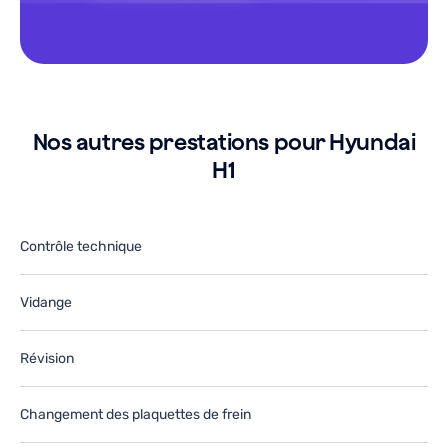
e
le
o
g
u
a
arage.
g
e
J
e-
r
Nos autres prestations pour Hyundai
tiliserai
ut
H1
ans
d
e
le
utur.
fu
Contrôle technique
Vidange
Révision
Changement des plaquettes de frein