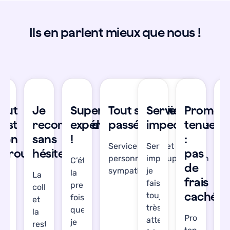
Ils en parlent mieux que nous !
se
Tout
Je
Super
Tout s'est bien
Service
Promes
T
’est
recommande
expérience
passé !
impeccable
tenue
s
bien
sans
!
:
b
Service réactif et les
Service
déroulé
hésiter
pas
d
personnes en support son
impeccable,
C’était
de
sympathiques !
je
la
’étais
La
J’
frais
fais
première
gréablement
collecte
a
cachés
toujours
fois
urprise.
et
su
très
que
out
la
T
Promesse
attention
je
’est
restitution
s’