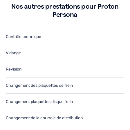
e-
r
Nos autres prestations pour Proton
tiliserai
ut
Persona
ans
d
e
le
utur.
fu
Contrôle technique
Vidange
Révision
Changement des plaquettes de frein
Changement plaquettes disque frein
Changement de la courroie de distribution