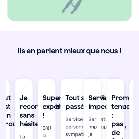
Ils en parlent mieux que nous !
se
Tout
Je
Super
Tout s'est bien
Service
Promes
T
’est
recommande
expérience
passé !
impeccable
tenue
s
bien
sans
!
:
b
Service réactif et les
Service
déroulé
hésiter
pas
d
personnes en support son
impeccable,
C’était
de
sympathiques !
je
la
’étais
La
J’