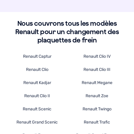
o
g
u
a
arage.
g
Nous couvrons tous les modèles
e
J
Renault pour un changement des
e-
r
tiliserai
ut
plaquettes de frein
ans
d
e
le
Renault Captur
Renault Clio IV
utur.
fu
Renault Clio
Renault Clio III
Renault Kadjar
Renault Megane
Renault Clio II
Renault Zoe
Renault Scenic
Renault Twingo
Renault Grand Scenic
Renault Trafic