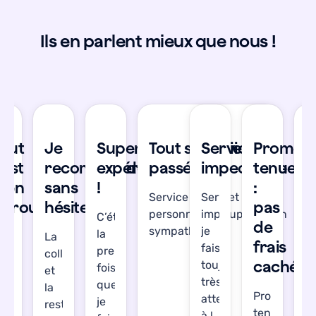
Ils en parlent mieux que nous !
se
Tout
Je
Super
Tout s'est bien
Service
Promes
T
’est
recommande
expérience
passé !
impeccable
tenue
s
bien
sans
!
:
b
Service réactif et les
Service
déroulé
hésiter
pas
d
personnes en support son
impeccable,
C’était
de
sympathiques !
je
la
’étais
La
J’
frais
fais
première
gréablement
collecte
a
cachés
toujours
fois
urprise.
et
su
très
que
out
la
T
Promesse
attention
je
’est
restitution
s’
tenue
à la