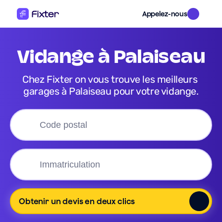
Appelez-nous
vidange
 à 
Palaiseau
Chez Fixter on vous trouve les meilleurs 
garages à Palaiseau pour votre vidange.
Obtenir un devis en deux clics