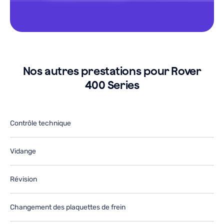
e
le
o
g
u
a
arage.
g
e
J
e-
r
Nos autres prestations pour Rover
tiliserai
ut
400 Series
ans
d
e
le
utur.
fu
Contrôle technique
Vidange
Révision
Changement des plaquettes de frein