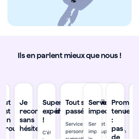
Ils en parlent mieux que nous !
se
Tout
Je
Super
Tout s'est bien
Service
Promes
T
’est
recommande
expérience
passé !
impeccable
tenue
s
bien
sans
!
:
b
Service réactif et les
Service
déroulé
hésiter
pas
d
personnes en support son
impeccable,
C’était
de
sympathiques !
je