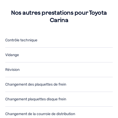
e
J
e-
r
Nos autres prestations pour Toyota
tiliserai
ut
Carina
ans
d
e
le
utur.
fu
Contrôle technique
Vidange
Révision
Changement des plaquettes de frein
Changement plaquettes disque frein
Changement de la courroie de distribution