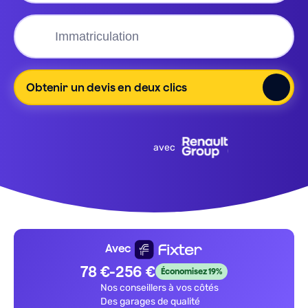
Obtenir un devis en deux clics
avec
Avec
78 €-256 €
Économisez
19%
Nos conseillers à vos côtés
Des garages de qualité