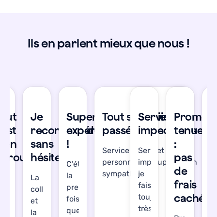
Ils en parlent mieux que nous !
se
Tout
Je
Super
Tout s'est bien
Service
Promes
T
’est
recommande
expérience
passé !
impeccable
tenue
s
bien
sans
!
:
b
Service réactif et les
Service
déroulé
hésiter
pas
d
personnes en support son
impeccable,
C’était
de
sympathiques !
je
la
’étais
La
J’
frais
fais
première
gréablement
collecte
a
cachés
toujours
fois
urprise.
et
su
très
que
out
la
T