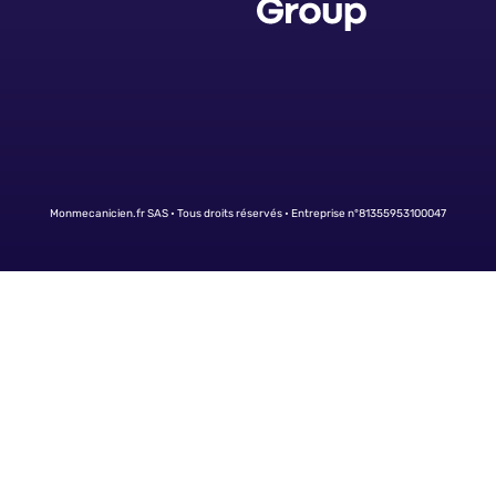
Monmecanicien.fr SAS • Tous droits réservés • Entreprise n°81355953100047