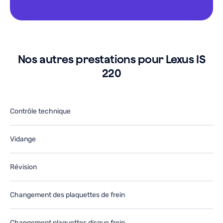
o
g
u
a
arage.
g
e
J
e-
r
Nos autres prestations pour Lexus IS
tiliserai
ut
220
ans
d
e
le
utur.
fu
Contrôle technique
Vidange
Révision
Changement des plaquettes de frein
Changement plaquettes disque frein