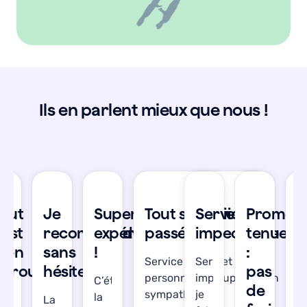
Ils en parlent mieux que nous !
se
Tout
Je
Super
Tout s'est bien
Service
Promes
T
’est
recommande
expérience
passé !
impeccable
tenue
s
bien
sans
!
:
b
Service réactif et les
Service
déroulé
hésiter
pas
d
personnes en support son
impeccable,
C’était
de
sympathiques !
je
la
’étais
La
J’