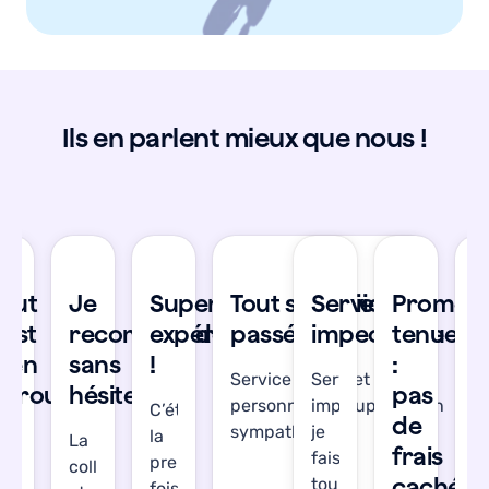
Ils en parlent mieux que nous !
se
Tout
Je
Super
Tout s'est bien
Service
Promes
T
’est
recommande
expérience
passé !
impeccable
tenue
s
bien
sans
!
:
b
Service réactif et les
Service
déroulé
hésiter
pas
d
personnes en support son
impeccable,
C’était
de
sympathiques !
je
la
’étais
La
J’
frais
fais
première
gréablement
collecte
a
cachés
toujours
fois