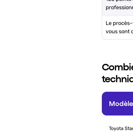
professionn
Le procès-v
vous sont d
Combie
techniq
Modèle 
Toyota Star