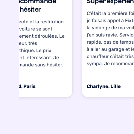
Je recommande
Super expérien
sans hésiter
C’était la première fo
je faisais appel à Fix
La collecte et la restitution
la vidange de ma voi
de ma voiture se sont
j’en suis ravie. Servi
parfaitement déroulées. Le
rapide, pas de temp
chauffeur, très
à aller au garage et l
sympathique. Le prix
chauffeur c’était très
vraiment intéressant. Je
sympa. Je recomman
recommande sans hésiter.
Arnaud, Paris
Charlyne, Lille