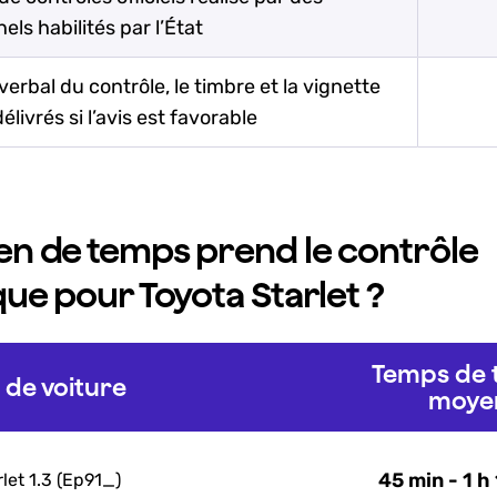
els habilités par l’État
erbal du contrôle, le timbre et la vignette
élivrés si l’avis est favorable
n de temps prend le contrôle
ue pour Toyota Starlet ?
Temps de t
de voiture
moye
45 min - 1 h
let 1.3 (Ep91_)