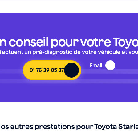
n conseil pour votre
Toyo
ectuent un pré-diagnostic de votre véhicule et vous
Email
01 76 39 05 37
os autres prestations pour Toyota Starl