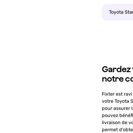
Toyota Star
Gardez v
notre c
Fixter est rav
votre Toyota 
pour assurer l
pouvez bénéfic
livraison de v
permet d'obte