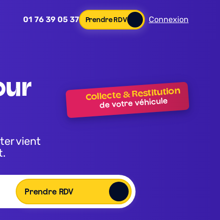
01 76 39 05 37
Connexion
Prendre RDV
Collecte & Restitution
de votre véhicule
t.
Prendre RDV