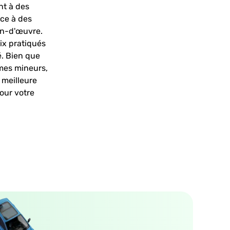
nt à des
âce à des
ain-d'œuvre.
ix pratiqués
é. Bien que
èmes mineurs,
 meilleure
our votre