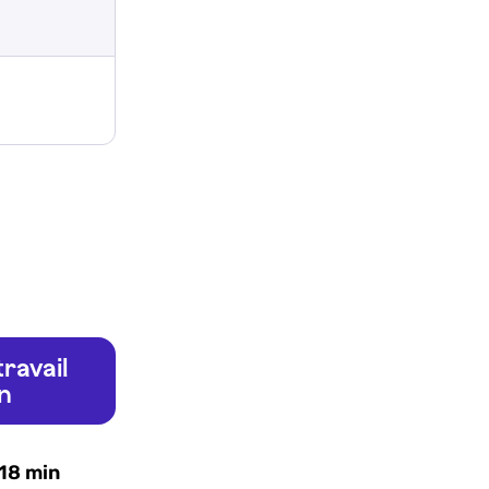
ravail
n
 18 min