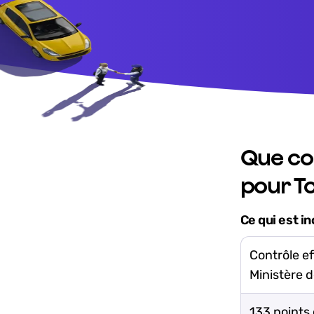
Que co
pour To
Ce qui est in
Contrôle ef
Ministère 
133 points 