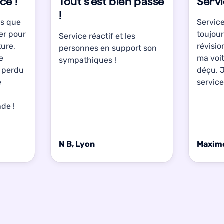
ce !
Tout s'est bien passé
Serv
!
is que
Service
ter pour
toujour
Service réactif et les
ture,
révisio
personnes en support son
ce
ma voit
sympathiques !
s perdu
déçu. 
e
service
de !
N B, Lyon
Maxime