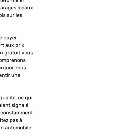
ateforme en
garages locaux
is sur les
ne payer
rt aux prix
on gratuit vous
 comprenons
ourquoi nous
antir une
qualité, ce qui
aient signalé
ns constamment
itez pas à
ien automobile