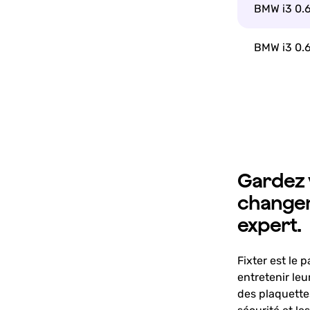
BMW i3 0.
BMW i3 0.
Gardez v
changem
expert.
Fixter est le 
entretenir le
des plaquettes