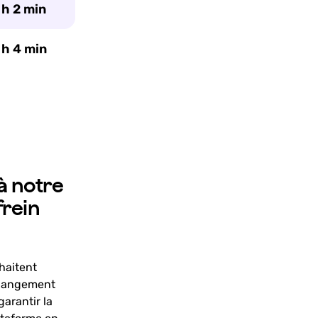
 h 2 min
 h 4 min
à notre
frein
uhaitent
 changement
arantir la