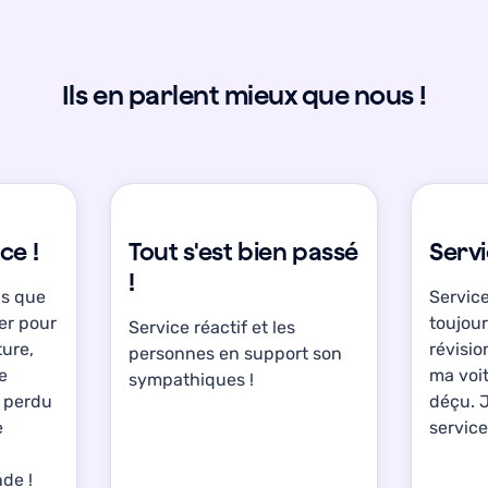
Ils en parlent mieux que nous !
ce !
Tout s'est bien passé
Serv
!
is que
Service
ter pour
toujour
Service réactif et les
ture,
révisio
personnes en support son
ce
ma voit
sympathiques !
s perdu
déçu. 
e
service
de !