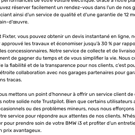
s performances de votre voiture électrique. Grâce à notre pl
ouvez réserver facilement un rendez-vous dans l'un de nos 
ciant ainsi d'un service de qualité et d'une garantie de 12 mo
main-d'œuvre.
 Fixter, vous pouvez obtenir un devis instantané en ligne, 
r approuvé les travaux et économiser jusqu'à 30 % par rappo
les concessionnaires. Notre service de collecte et de livrais
ent de gagner du temps et de vous simplifier la vie. Nous
e la fiabilité et de la transparence pour nos clients, c'est p
 étroite collaboration avec nos garages partenaires pour gar
ns tracas.
ous mettons un point d'honneur à offrir un service client de 
s notre solide note Trustpilot. Bien que certains utilisateurs 
ccasionnels ou des problèmes mineurs, nous nous efforço
tre service pour répondre aux attentes de nos clients. N'hés
r pour prendre soin de votre BMW i3 et profiter d'un entret
un prix avantageux.