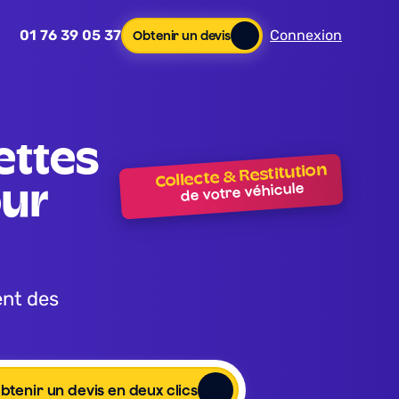
01 76 39 05 37
Connexion
Obtenir un devis
Collecte & Restitution
de votre véhicule
ur 
btenir un devis en deux clics