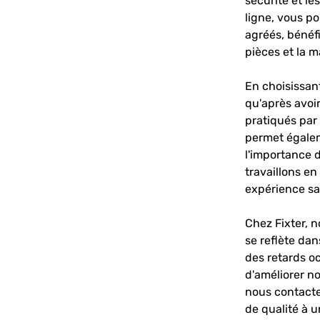
sécurité et le
ligne, vous p
agréés, bénéfi
pièces et la 
En choisissant
qu'après avoi
pratiqués par 
permet égalem
l'importance d
travaillons en
expérience sa
Chez Fixter, n
se reflète dan
des retards o
d'améliorer no
nous contacte
de qualité à 