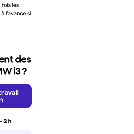
 fois les
à l'avance si
ent des
MW i3 ?
ravail
n
- 2 h