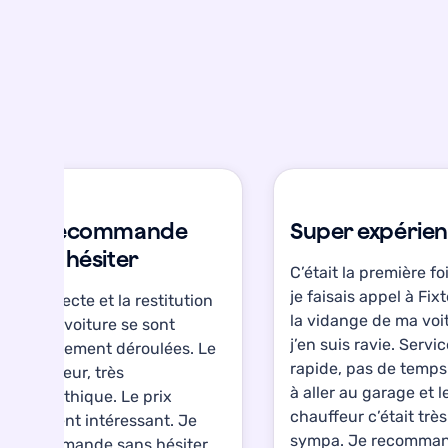
Je recommande
Super expérien
sans hésiter
C’était la première fo
je faisais appel à Fix
La collecte et la restitution
la vidange de ma voi
de ma voiture se sont
j’en suis ravie. Servi
parfaitement déroulées. Le
rapide, pas de temp
chauffeur, très
à aller au garage et l
sympathique. Le prix
chauffeur c’était très
vraiment intéressant. Je
sympa. Je recomman
recommande sans hésiter.