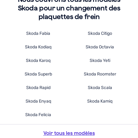
e
J
Skoda pour un changement des
e-
r
tiliserai
ut
plaquettes de frein
ans
d
e
le
Skoda Fabia
Skoda Citigo
utur.
fu
Skoda Kodiaq
Skoda Octavia
Skoda Karoq
Skoda Yeti
Skoda Superb
Skoda Roomster
Skoda Rapid
Skoda Scala
Skoda Enyaq
Skoda Kamiq
Skoda Felicia
Voir tous les modèles