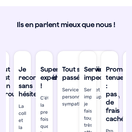
Ils en parlent mieux que nous !
se
Tout
Je
Super
Tout s'est bien
Service
Promes
T
’est
recommande
expérience
passé !
impeccable
tenue
s
bien
sans
!
:
b
Service réactif et les
Service
déroulé
hésiter
pas
d
personnes en support son
impeccable,
C’était
de
sympathiques !
je
la
’étais
La
J’
frais
fais
première
gréablement
collecte
a
cachés
toujours
fois
urprise.
et
su
très
que
out
la
T
Promesse