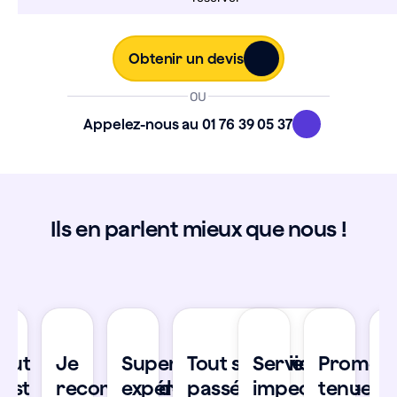
Obtenir un devis
OU
Appelez-nous au 01 76 39 05 37
Ils en parlent mieux que nous !
se
Tout
Je
Super
Tout s'est bien
Service
Promes
T
’est
recommande
expérience
passé !
impeccable
tenue
s