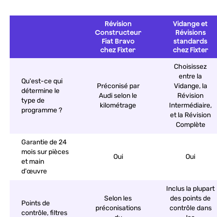
Révision
Vidange et
Constructeur
Révisions
Fiat Bravo
standards
chez Fixter
chez Fixter
Choisissez
entre la
Qu'est-ce qui
Préconisé par
Vidange, la
détermine le
Audi selon le
Révision
type de
kilométrage
Intermédiaire,
programme ?
et la Révision
Complète
Garantie de 24
mois sur pièces
Oui
Oui
et main
d'œuvre
Inclus la plupart
Selon les
des points de
Points de
préconisations
contrôle dans
contrôle, filtres