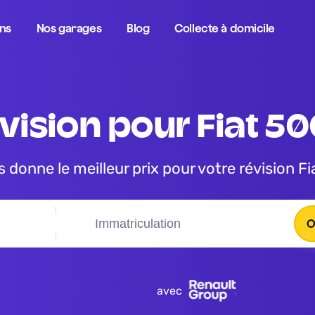
ons
Nos garages
Blog
Collecte à domicile
évision pour Fiat 5
us donne le meilleur prix pour votre révision F
O
avec