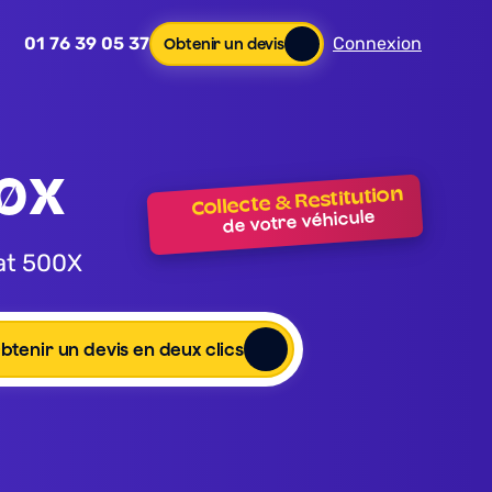
01 76 39 05 37
Connexion
Obtenir un devis
00X
Collecte & Restitution
de votre véhicule
iat 500X
btenir un devis en deux clics