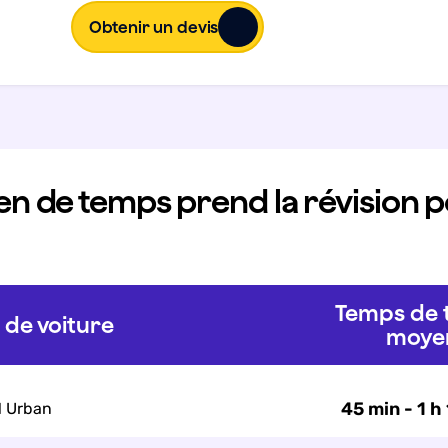
Obtenir un devis
 de temps prend la révision p
Temps de t
de voiture
moye
45 min - 1 h
1 Urban