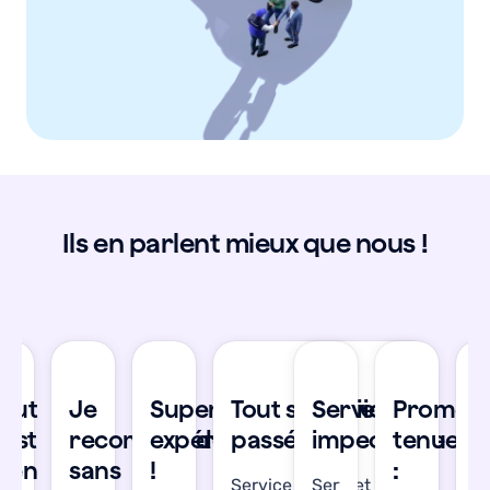
Ils en parlent mieux que nous !
se
Tout
Je
Super
Tout s'est bien
Service
Promes
T
’est
recommande
expérience
passé !
impeccable
tenue
s
bien
sans
!
:
b
Service réactif et les
Service