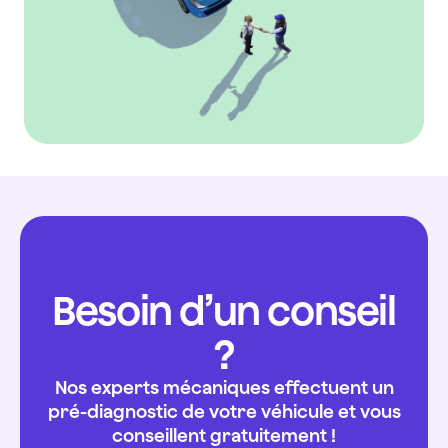
!
onner
d
e
le
o
g
u
a
arage.
g
e
J
e-
r
tiliserai
ut
ans
d
e
le
utur.
fu
Besoin d’un conseil
?
Nos experts mécaniques effectuent un
pré-diagnostic de votre véhicule et vous
conseillent gratuitement !