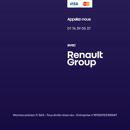
Appelez-nous
01 76 39 05 37
avec
Monmecanicien.fr SAS • Tous droits réservés • Entreprise n°81355953100047