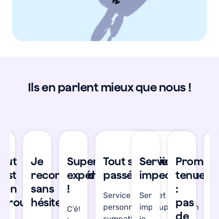
Ils en parlent mieux que nous !
se
Tout
Je
Super
Tout s'est bien
Service
Promes
T
’est
recommande
expérience
passé !
impeccable
tenue
s
bien
sans
!
:
b
Service réactif et les
Service
déroulé
hésiter
pas
d
personnes en support son
impeccable,
C’était
de
sympathiques !
je