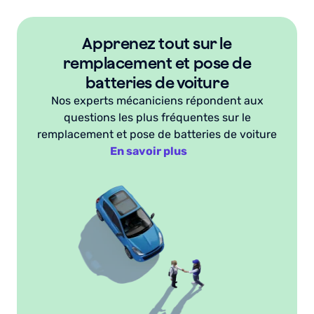
naire.
concessionn
le
de
hanger
recommande
c
Merci
service.
temps
’étrier
sans
l’
Fixter
Apprenez tout sur le
perdu
n
hésiter.
e
!
à
remplacement et pose de
lus
p
aller
es
d
batteries de voiture
au
laquettes
p
Nos experts mécaniciens répondent aux
garage
e
d
questions les plus fréquentes sur le
et
rein.
fr
remplacement et pose de batteries de voiture
le
s
Il
En savoir plus
chauffeur
nt
o
c’était
ien
b
très
ttendu
a
sympa.
on
m
Je
ccord
a
recommande
our
p
!
onner
d
e
le
o
g
u
a