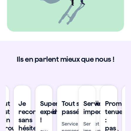
Ils en parlent mieux que nous !
se
Tout
Je
Super
Tout s'est bien
Service
Promes
T
’est
recommande
expérience
passé !
impeccable
tenue
s
bien
sans
!
:
b
Service réactif et les
Service
déroulé
hésiter
pas
d
personnes en support son
impeccable,