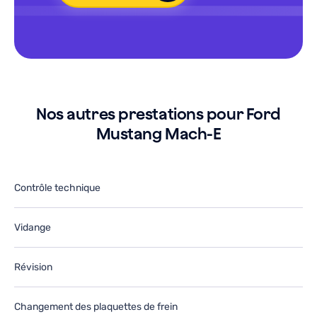
e
le
o
g
u
a
arage.
g
e
J
e-
r
Nos autres prestations pour Ford
tiliserai
ut
Mustang Mach-E
ans
d
e
le
utur.
fu
Contrôle technique
Vidange
Révision
Changement des plaquettes de frein