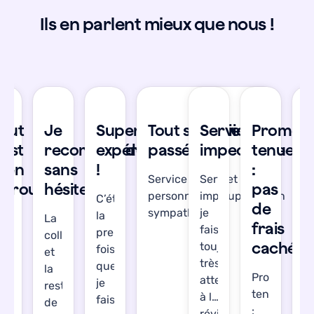
Ils en parlent mieux que nous !
se
Tout
Je
Super
Tout s'est bien
Service
Promes
T
’est
recommande
expérience
passé !
impeccable
tenue
s
bien
sans
!
:
b
Service réactif et les
Service
déroulé
hésiter
pas
d
personnes en support son
impeccable,
C’était
de
sympathiques !
je
la
’étais
La
J’
frais
fais
première
gréablement
collecte
a
cachés
toujours
fois
urprise.
et
su
très
que
out
la
T
Promesse
attention
je
’est
restitution
s’
tenue
à la
faisais
ien
de
b
:
révision