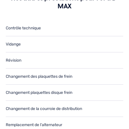
MAX
ans
d
e
le
utur.
fu
Contrôle technique
Vidange
Révision
Changement des plaquettes de frein
Changement plaquettes disque frein
Changement de la courroie de distribution
Remplacement de l'alternateur