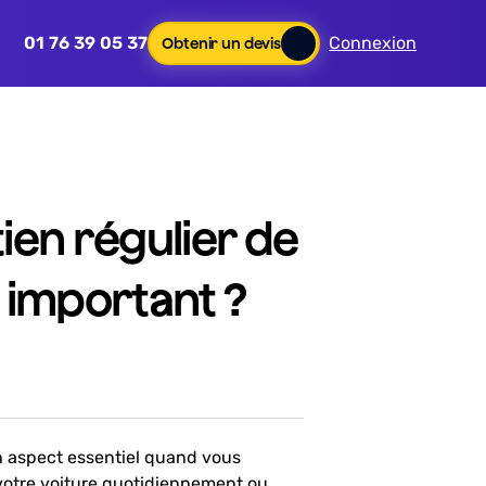
01 76 39 05 37
Connexion
Obtenir un devis
ien régulier de
t important ?
un aspect essentiel quand vous
 votre voiture quotidiennement ou