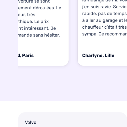
de ma voiture se sont
j’en suis ravie. Servi
parfaitement déroulées. Le
rapide, pas de temp
chauffeur, très
à aller au garage et l
sympathique. Le prix
chauffeur c’était très
vraiment intéressant. Je
sympa. Je recomman
recommande sans hésiter.
Arnaud, Paris
Charlyne, Lille
Volvo