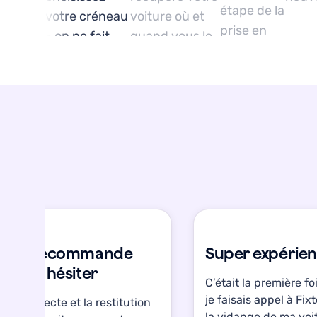
étape de la
votre créneau
voiture où et
prise en
- on ne fait
quand vous le
charge de
pas plus
souhaitez.
votre
simple !
véhicule.
Je recommande
Super expérien
sans hésiter
C’était la première fo
je faisais appel à Fix
La collecte et la restitution
la vidange de ma voi