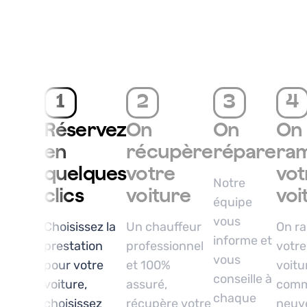
1
2
3
4
Réservez
On
On
On
en
récupère
répare
ra
quelques
votre
vot
Notre
clics
voiture
voi
équipe
vous
Choisissez la
Un chauffeur
On r
informe et
prestation
professionnel
votre
vous
pour votre
et 100%
voitu
conseille à
voiture,
assuré,
com
chaque
choisissez
récupère votre
neuve