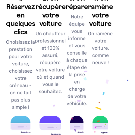
Réservez
récupère
répare
ramène
en
votre
votre
Notre
quelques
voiture
voiture
équipe
clics
vous
Un chauffeur
On ramène
informe
professionnel
votre
Choisissez la
et vous
et 100%
voiture,
prestation
conseille
assuré,
comme
pour votre
à chaque
récupère
neuve !
voiture,
étape de
votre voiture
choisissez
la prise
où et quand
votre
en
vous le
créneau -
charge
souhaitez.
on ne fait
de votre
pas plus
véhicule.
simple !