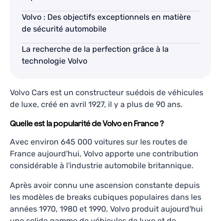
rein.
fr
le
s
Il
Volvo : Des objectifs exceptionnels en matière
chauffeur
nt
o
de sécurité automobile
c’était
ien
b
très
ttendu
La recherche de la perfection grâce à la
a
sympa.
on
technologie Volvo
m
Je
ccord
a
recommande
our
p
Volvo Cars est un constructeur suédois de véhicules
!
onner
d
de luxe, créé en avril 1927, il y a plus de 90 ans.
e
le
o
g
Quelle est la popularité de Volvo en France ?
u
a
Avec environ 645 000 voitures sur les routes de
arage.
g
France aujourd'hui, Volvo apporte une contribution
e
J
considérable à l'industrie automobile britannique.
e-
r
tiliserai
ut
Après avoir connu une ascension constante depuis
ans
d
les modèles de breaks cubiques populaires dans les
e
le
années 1970, 1980 et 1990, Volvo produit aujourd'hui
utur.
fu
une solide gamme de véhicules de luxe et de