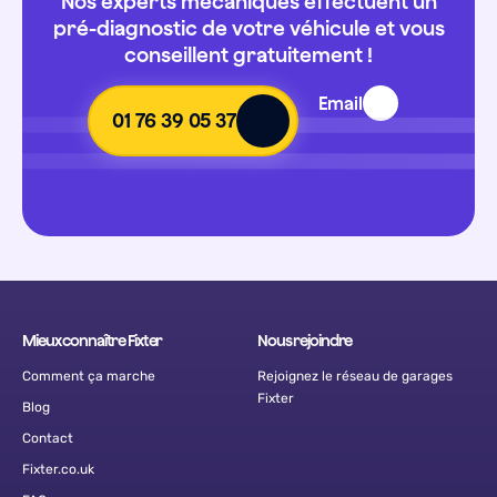
Nos experts mécaniques effectuent un
pré-diagnostic de votre véhicule et vous
conseillent gratuitement !
Email
01 76 39 05 37
Mieux connaître Fixter
Nous rejoindre
Comment ça marche
Rejoignez le réseau de garages
Fixter
Blog
Contact
Fixter.co.uk