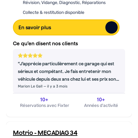
Révision, Vidange, Diagnostic, Réparations
Collecte & restitution disponible
En savoir plus
Ce qu’en disent nos clients
J’apprécie particulièrement ce garage qui est
sérieux et compétant. Je fais entretenir mon
véhicule depuis deux ans chez lui et ses prix sont
Marion Le Gall
—
il y a 3 mois
attractifs par rapport à d’autres grandes
enseignes. Le mécanicien ainsi que ses employés
10
+
10
+
sont très professionnels et souriants. J’ai
Réservations avec Fixter
Années d'activité
entièrement confiance en ce garage de
quartier.
Motrio - MECADIAG 34