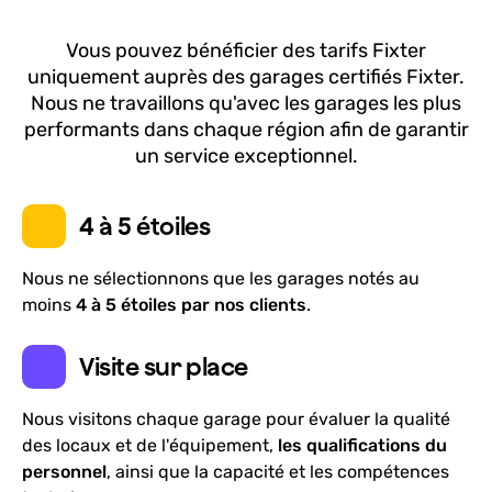
Merci pour l’intervention rapide et efficace !
Vous pouvez bénéficier des tarifs Fixter
Très sérieux et sympathique
uniquement auprès des garages certifiés Fixter.
Dejoul julien
—
il y a 7 mois
Nous ne travaillons qu'avec les garages les plus
performants dans chaque région afin de garantir
un service exceptionnel.
Cap Automobile
4 à 5 étoiles
4.7
58
avis
47 Avenue François Delmas, Hérault, Occitanie,
Nous ne sélectionnons que les garages notés au
34000
moins
4 à 5 étoiles par nos clients
.
Lundi-Vendredi: 08h30 - 12h00
Visite sur place
Révision, Vidange, Diagnostic, Réparations
En savoir plus
Nous visitons chaque garage pour évaluer la qualité
des locaux et de l'équipement,
les qualifications du
personnel
, ainsi que la capacité et les compétences
Ce qu’en disent nos clients