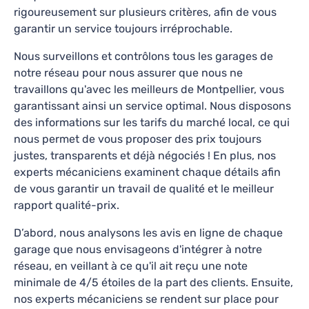
rigoureusement sur plusieurs critères, afin de vous
Ce qu’en disent nos clients
garantir un service toujours irréprochable.
Nous surveillons et contrôlons tous les garages de
Super adresse, professionnel, très sympa et
notre réseau pour nous assurer que nous ne
efficace : problème réglé dans la matinée et à
travaillons qu'avec les meilleurs de
Montpellier
, vous
bon prix. On peut y aller les yeux fermés :)
garantissant ainsi un service optimal. Nous disposons
Marion Cluzel
—
il y a 4 mois
des informations sur les tarifs du marché local, ce qui
nous permet de vous proposer des prix toujours
justes, transparents et déjà négociés ! En plus, nos
experts mécaniciens examinent chaque détails afin
AD Carrosserie CABALLE
de vous garantir un travail de qualité et le meilleur
4.7
139
avis
rapport qualité-prix.
118 Rue du Faubourg Boutonnet, Hérault, Occitanie,
D’abord, nous analysons les avis en ligne de chaque
34090
garage que nous envisageons d'intégrer à notre
Lundi-Vendredi: 08h30 - 12h00
réseau, en veillant à ce qu'il ait reçu une note
Révision, Vidange, Diagnostic, Réparations
minimale de 4/5 étoiles de la part des clients. Ensuite,
nos experts mécaniciens se rendent sur place pour