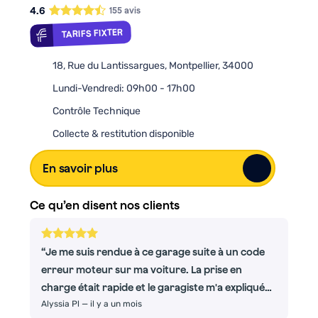
4.6
155
avis
TARIFS FIXTER
18, Rue du Lantissargues, Montpellier, 34000
Lundi-Vendredi: 09h00 - 17h00
Contrôle Technique
Collecte & restitution disponible
En savoir plus
Ce qu’en disent nos clients
Je me suis rendue à ce garage suite à un code
erreur moteur sur ma voiture. La prise en
charge était rapide et le garagiste m'a expliquée
Alyssia Pl
—
il y a un mois
avec précision le problème sans chercher à