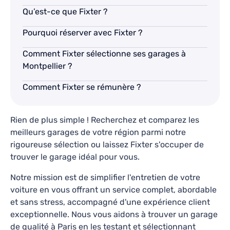
Ce qu’en disent nos clients
Qu’est-ce que Fixter ?
Pourquoi réserver avec Fixter ?
J'ai pris rendez-vous dans cette carrosserie
pour faire changer le pare-chocs de ma Polo et
Comment Fixter sélectionne ses garages à
tout s'est bien passé. Le service a été excellent, et
Montpellier ?
Willy Paul
—
il y a une semaine
la pièce (que j'avais commandé moi-même et qui
est arrivée fissurée) a même été réparée
Comment Fixter se rémunère ?
gratuitement.
Rien de plus simple ! Recherchez et comparez les
Nurit Richard
meilleurs garages de votre région parmi notre
4.5
65
avis
rigoureuse sélection ou laissez Fixter s'occuper de
20 Boulevard Berthelot, Hérault, Occitanie, 34000
trouver le garage idéal pour vous.
Lundi-Vendredi: 08h30 - 18h00
Notre mission est de simplifier l'entretien de votre
Révision, Vidange, Diagnostic, Réparations
voiture en vous offrant un service complet, abordable
et sans stress, accompagné d'une expérience client
En savoir plus
exceptionnelle. Nous vous aidons à trouver un garage
de qualité à Paris en les testant et sélectionnant