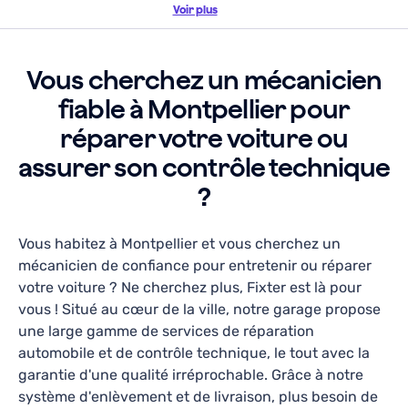
Voir plus
Je lui confierai l'entretien de mon véhicule.
Jordan CUSTOS
—
il y a 2 mois
Vous cherchez un mécanicien
fiable à Montpellier pour
Garage Motrio
réparer votre voiture ou
4
20
avis
assurer son contrôle technique
6 Avenue de Maurin, Hérault, Occitanie, 34000
?
Lundi-Vendredi: 08h30 - 18h00
Révision, Vidange, Diagnostic, Réparations
Vous habitez à Montpellier et vous cherchez un
mécanicien de confiance pour entretenir ou réparer
En savoir plus
votre voiture ? Ne cherchez plus, Fixter est là pour
vous ! Situé au cœur de la ville, notre garage propose
une large gamme de services de réparation
Ce qu’en disent nos clients
automobile et de contrôle technique, le tout avec la
garantie d'une qualité irréprochable. Grâce à notre
Super garagiste, m’a réparer ma voiture à la
système d'enlèvement et de livraison, plus besoin de