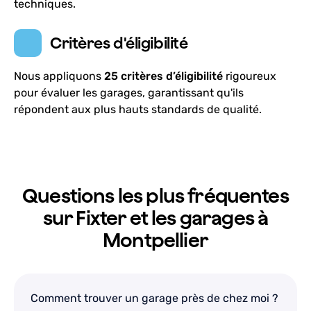
techniques.
Garage performant rapide et efficace le
Critères d'éligibilité
personnel est très sympa il m’a bien accueilli avec
un café et une discussion très amicale je
Nous appliquons
25 critères d’éligibilité
rigoureux
Wissale 34
—
il y a un mois
recommande vraiment
pour évaluer les garages, garantissant qu'ils
répondent aux plus hauts standards de qualité.
CARROSSERIE GUIGNARD SARES - AXIAL
4.8
56
avis
Questions les plus fréquentes
3bis Rue de Claret, Hérault, Occitanie, 34070
sur Fixter et les garages à
Lundi-Vendredi: 08h30 - 12h00
Montpellier
Révision, Vidange, Diagnostic, Réparations
En savoir plus
Comment trouver un garage près de chez moi ?