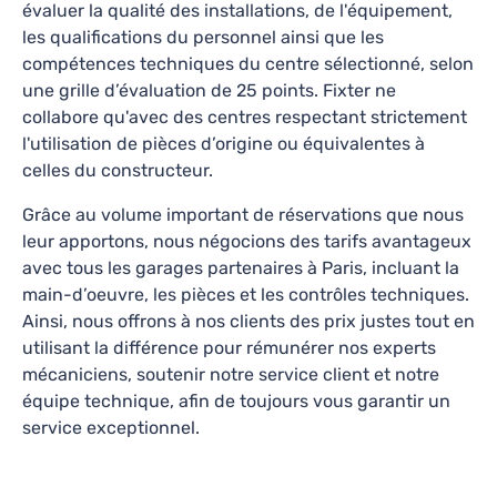
En savoir plus
évaluer la qualité des installations, de l'équipement,
les qualifications du personnel ainsi que les
Ce qu’en disent nos clients
compétences techniques du centre sélectionné, selon
une grille d’évaluation de 25 points. Fixter ne
collabore qu'avec des centres respectant strictement
Des compétences, un accueil chaleureux, de
l'utilisation de pièces d’origine ou équivalentes à
l'humanité.... Ok sur Réparations faites, véhicule
celles du constructeur.
de prêt... Je suis très satisfaite. Merci au
Grâce au volume important de réservations que nous
sylvie zen
—
il y a 2 semaines
responsable et à toute l'équipe !
leur apportons, nous négocions des tarifs avantageux
avec tous les garages partenaires à Paris, incluant la
main-d’oeuvre, les pièces et les contrôles techniques.
Ainsi, nous offrons à nos clients des prix justes tout en
Lol Pneu & Services
utilisant la différence pour rémunérer nos experts
4.9
162
avis
mécaniciens, soutenir notre service client et notre
218 Chemin de Moulares, Hérault, Occitanie, 34000
équipe technique, afin de toujours vous garantir un
service exceptionnel.
Lundi-Vendredi: 08h30 - 18h00
Révision, Vidange, Diagnostic, Réparations