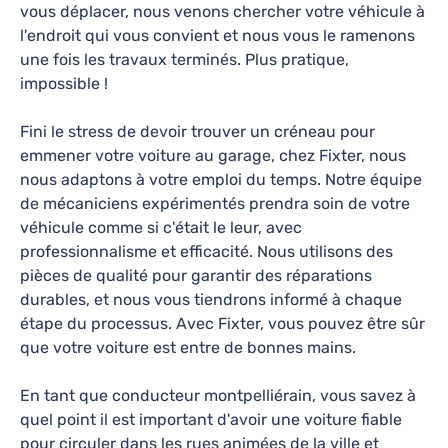
dernière minute avant mon contrôle technique.
vous déplacer, nous venons chercher votre véhicule à
l'endroit qui vous convient et nous vous le ramenons
Ne fait pas changer des pièces s’il y en a pas
une fois les travaux terminés. Plus pratique,
M Oll
—
il y a 8 mois
l’utilité. Top
impossible !
Fini le stress de devoir trouver un créneau pour
Garage De L'Hexagone
emmener votre voiture au garage, chez Fixter, nous
nous adaptons à votre emploi du temps. Notre équipe
4.5
77
avis
de mécaniciens expérimentés prendra soin de votre
42 Avenue du Pont Juvénal, Hérault, Occitanie,
véhicule comme si c'était le leur, avec
34000
professionnalisme et efficacité. Nous utilisons des
Lundi-Vendredi: 08h30 - 12h00
pièces de qualité pour garantir des réparations
durables, et nous vous tiendrons informé à chaque
Révision, Vidange, Diagnostic, Réparations
étape du processus. Avec Fixter, vous pouvez être sûr
que votre voiture est entre de bonnes mains.
En savoir plus
En tant que conducteur montpelliérain, vous savez à
Ce qu’en disent nos clients
quel point il est important d'avoir une voiture fiable
pour circuler dans les rues animées de la ville et