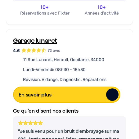
m'arnaquer et en 20 minutes le problème était
10
+
10
+
résolu. Cela instaure un réel sentiment de
Réservations avec Fixter
Années d'activité
confiance vis à vis de ce garage. J'y reviendrais
en cas d'autres soucis sans hésitation
Garage lunaret
4.6
72
avis
11 Rue Lunaret, Hérault, Occitanie, 34000
Lundi-Vendredi: 08h30 - 18h30
Révision, Vidange, Diagnostic, Réparations
En savoir plus
Ce qu’en disent nos clients
Je suis venu pour un bruit d'embrayage sur ma