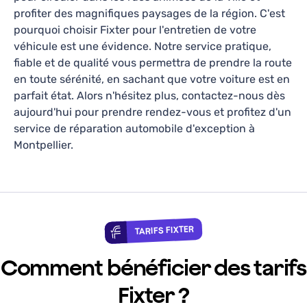
profiter des magnifiques paysages de la région. C'est
Des personnes très accueillantes et très
pourquoi choisir Fixter pour l'entretien de votre
serviables ça fait plaisir. Le sourire et l’envie
véhicule est une évidence. Notre service pratique,
d’aider même après l’horaire de fermeture. J’ai
fiable et de qualité vous permettra de prendre la route
jean-yves M
—
il y a une semaine
trouvé mon garage à taille humaine et de
en toute sérénité, en sachant que votre voiture est en
proximité, Je recommande avec grand plaisir 😉
parfait état. Alors n'hésitez plus, contactez-nous dès
aujourd'hui pour prendre rendez-vous et profitez d'un
service de réparation automobile d'exception à
GARAGE PASSION AUTO 34
Montpellier.
4.7
43
avis
15 Rue Louis Braille, Hérault, Occitanie, 34070
Lundi-Vendredi: 08h30 - 12h00
Révision, Vidange, Diagnostic, Réparations
TARIFS FIXTER
En savoir plus
Comment bénéficier des tarifs
Ce qu’en disent nos clients
Fixter ?