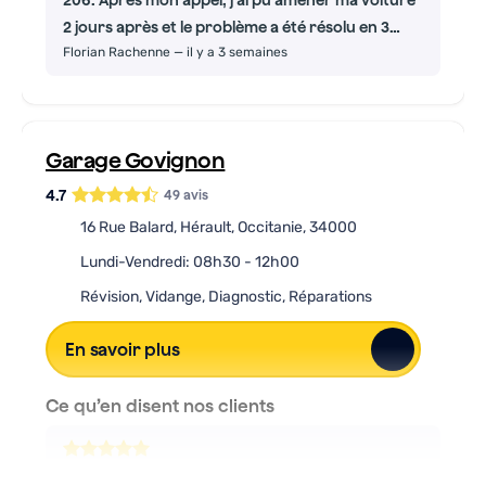
206. Après mon appel, j'ai pu amener ma voiture
2 jours après et le problème a été résolu en 3
Florian Rachenne
—
il y a 3 semaines
jours. Le changement d'embrayage a couté le
prix, je dirai, classique d'un kit d'embrayage. Le
garagiste est professionnel et accueillant. Il m'a
expliqué le problème de mon embrayage en me
Garage Govignon
montrant les pièces défectueuses.
4.7
49
avis
16 Rue Balard, Hérault, Occitanie, 34000
Lundi-Vendredi: 08h30 - 12h00
Révision, Vidange, Diagnostic, Réparations
En savoir plus
Ce qu’en disent nos clients
Garagiste sérieux sympathique et pédagogue.