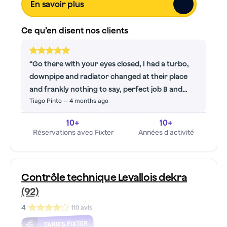
En savoir plus
Ce qu’en disent nos clients
Go there with your eyes closed, I had a turbo,
downpipe and radiator changed at their place
and frankly nothing to say, perfect job B and
Tiago Pinto
—
4 months ago
impeccable staff, not the first time I've been to
their place so I know what I'm talking about, the
10
+
10
+
car before cutting out no power, it came out of
Réservations avec Fixter
Années d'activité
this garage it runs strong! Too bad I can't post a
little video to show all that
Contrôle technique Levallois dekra
(92)
4
110
avis
TARIFS FIXTER