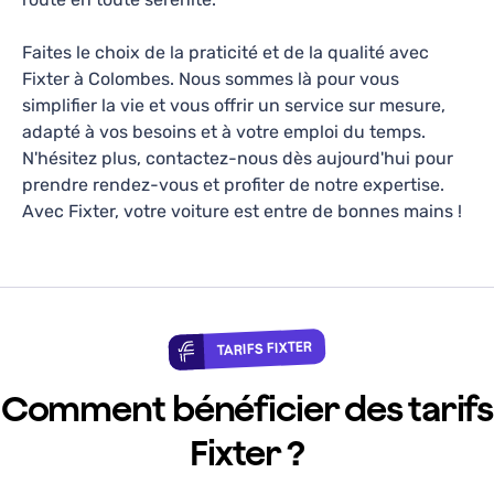
On m'a recommandé ce garage et je ne suis
absolument pas déçue ! Accueil très chaleureux,
Faites le choix de la praticité et de la qualité avec
ils sont hyper réactifs et super pro ! Je
Fixter à Colombes. Nous sommes là pour vous
Sarah Anstett
—
il y a 2 semaines
recommande à 1000%. Heureuse d'avoir fait
simplifier la vie et vous offrir un service sur mesure,
appel à eux. Et surtout un grand merci à Hassan
10
+
10
+
adapté à vos besoins et à votre emploi du temps.
et Oussama :)
Réservations avec Fixter
Années d'activité
N'hésitez plus, contactez-nous dès aujourd'hui pour
prendre rendez-vous et profiter de notre expertise.
Avec Fixter, votre voiture est entre de bonnes mains !
WM REPAIR
4.4
209
avis
TARIFS FIXTER
TARIFS FIXTER
5, Rue Jean-Pierre Timbaud, Argenteuil, 95100
Comment bénéficier des tarifs
Lundi-Vendredi: 09h00 - 17h00
Révision, Vidange, Diagnostic, Réparations
Fixter ?
Collecte & restitution disponible