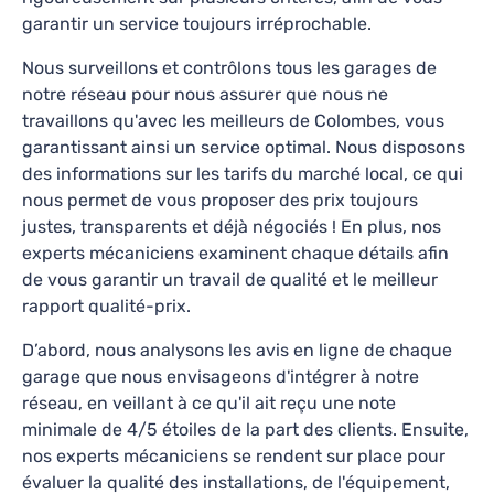
garantir un service toujours irréprochable.
quand vraiment j’ai été extrêmement surprise
par le service ( bon ou mauvais) mais la, je peux
Nous surveillons et contrôlons tous les garages de
Alix L
—
il y a 2 mois
vous dire que ce garage est le meilleur que j’ai pu
notre réseau pour nous assurer que nous ne
trouver. Les vitres de ma fiat 500 ne s’ouvraient
travaillons qu'avec les meilleurs de
Colombes
, vous
10
+
10
+
plus et ce monsieur me les a changées
garantissant ainsi un service optimal. Nous disposons
Réservations avec Fixter
Années d'activité
parfaitement, et comble de l’honnêteté cela lui
des informations sur les tarifs du marché local, ce qui
ayant pris moins de temps que prévu il m’a réduit
nous permet de vous proposer des prix toujours
le prix qu’il m’avait indiqué sur le devis… je n’ai
justes, transparents et déjà négociés ! En plus, nos
AS Auto Sécurité Contrôle technique
jamais vu ça et pourtant ça existe… de plus j’ai eu
experts mécaniciens examinent chaque détails afin
Nanterre La Boule
un rdv rapidement, ils Se sont arrangés au plus
de vous garantir un travail de qualité et le meilleur
vite pour me rajouter car je devais prendre la
rapport qualité-prix.
4.8
842
avis
route vers Nice… tout à été fait pour m’aider,
TARIFS FIXTER
D’abord, nous analysons les avis en ligne de chaque
avec la dame au téléphone également très
garage que nous envisageons d'intégrer à notre
aimable merci à elle! Avec en prime d’excellents
10 Avenue Vladimir Ilitch Lénine, Hauts-de-Seine,
réseau, en veillant à ce qu'il ait reçu une note
conseils pour la suite et garder le véhicule en
Nanterre, 92000
minimale de 4/5 étoiles de la part des clients. Ensuite,
état le plus longtemps possible de monsieur et
Lundi-Vendredi: 08h30 - 18h00
nos experts mécaniciens se rendent sur place pour
son collègue, ainsi que madame au téléphone.
évaluer la qualité des installations, de l'équipement,
Contrôle Technique