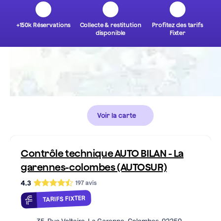
+150k Réservations
Collecte & restitution
Profitez des tarifs
disponible
Fixter
Voir la carte
Contrôle technique AUTO BILAN - La
garennes-colombes (AUTOSUR)
4.3
197
avis
TARIFS FIXTER