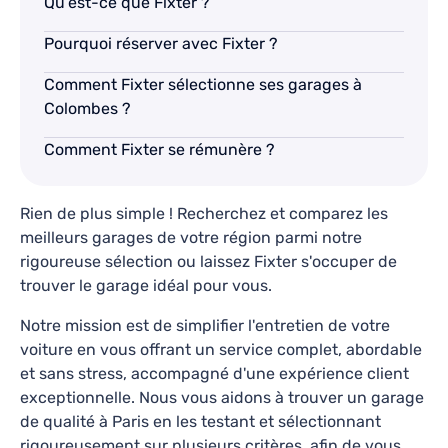
Qu’est-ce que Fixter ?
Pourquoi réserver avec Fixter ?
Motrio - Station technique FL
Comment Fixter sélectionne ses garages à
4.6
11
avis
Colombes ?
TARIFS FIXTER
Comment Fixter se rémunère ?
3, Rue de la Côté des Amandiers, Nanterre, 92000
Rien de plus simple ! Recherchez et comparez les
Lundi-Vendredi: 09h00 - 17h00
meilleurs garages de votre région parmi notre
Révision, Vidange, Diagnostic, Réparations
rigoureuse sélection ou laissez Fixter s'occuper de
Collecte & restitution disponible
trouver le garage idéal pour vous.
Notre mission est de simplifier l'entretien de votre
En savoir plus
voiture en vous offrant un service complet, abordable
et sans stress, accompagné d'une expérience client
Ce qu’en disent nos clients
exceptionnelle. Nous vous aidons à trouver un garage
de qualité à Paris en les testant et sélectionnant
rigoureusement sur plusieurs critères, afin de vous
Je ne laisse pas souvent de commentaire sauf