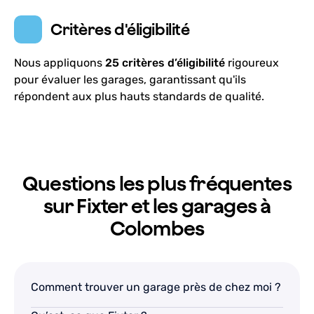
41 Rue Marcelle Laget, Val-d'Oise, Argenteuil, 95100
Critères d'éligibilité
Lundi-Vendredi: 09h00 - 17h00
Nous appliquons
25 critères d’éligibilité
rigoureux
Révision, Vidange, Diagnostic, Réparations
pour évaluer les garages, garantissant qu'ils
Collecte & restitution disponible
répondent aux plus hauts standards de qualité.
En savoir plus
Ce qu’en disent nos clients
Questions les plus fréquentes
sur Fixter et les garages à
One of the best garages, honest, competent,
Colombes
accommodating, and the team is very kind and
professional, I highly recommend them!
S Bk
—
a month ago
Comment trouver un garage près de chez moi ?
10
+
10
+
Réservations avec Fixter
Années d'activité