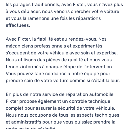
finalement refusé à juste titre, Monsieur est
les garages traditionnels, avec Fixter, vous n'avez plus
resté calme et professionnel.
à vous déplacer, nous venons chercher votre voiture
et vous la ramenons une fois les réparations
GARAGE SOUSSI
effectuées.
4.6
122
avis
Avec Fixter, la fiabilité est au rendez-vous. Nos
TARIFS FIXTER
mécaniciens professionnels et expérimentés
s'occupent de votre véhicule avec soin et expertise.
21, Rue Arsène Houssaye, Gennevilliers, 92230
Nous utilisons des pièces de qualité et nous vous
Lundi-Vendredi: 09h00 - 17h00
tenons informés à chaque étape de l'intervention.
Révision, Vidange, Diagnostic, Réparations
Vous pouvez faire confiance à notre équipe pour
prendre soin de votre voiture comme si c'était la leur.
Collecte & restitution disponible
En plus de notre service de réparation automobile,
En savoir plus
Fixter propose également un contrôle technique
complet pour assurer la sécurité de votre véhicule.
Ce qu’en disent nos clients
Nous nous occupons de tous les aspects techniques
et administratifs pour que vous puissiez prendre la
route en toute sérénité.