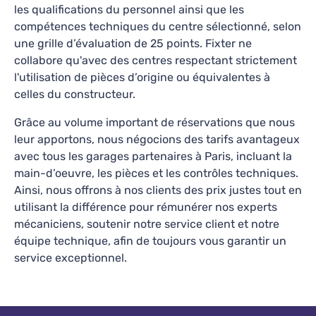
Merci infiniment pour votre professionnalisme
les qualifications du personnel ainsi que les
ainsi que votre disponibilité: vous êtes
Collecte & restitution disponible
compétences techniques du centre sélectionné, selon
merveilleux toute l’équipe ! ^^ foncez les yeux
une grille d’évaluation de 25 points. Fixter ne
fermés , vraiment, je ne comprends pas certains
En savoir plus
collabore qu'avec des centres respectant strictement
mauvais avis sincèrement car des mauvaises
l'utilisation de pièces d’origine ou équivalentes à
expériences dans des garages j’en ai vécues des
Ce qu’en disent nos clients
celles du constructeur.
dizaines et je peux vous dire que la bas vous
Grâce au volume important de réservations que nous
pouvez y aller les yeux fermés !
Cool
leur apportons, nous négocions des tarifs avantageux
François Dufranc
—
a month ago
avec tous les garages partenaires à Paris, incluant la
main-d’oeuvre, les pièces et les contrôles techniques.
10
+
10
+
Ainsi, nous offrons à nos clients des prix justes tout en
Réservations avec Fixter
Années d'activité
utilisant la différence pour rémunérer nos experts
mécaniciens, soutenir notre service client et notre
équipe technique, afin de toujours vous garantir un
service exceptionnel.
Autovision - Argenteuil (95)
4.8
115
avis
TARIFS FIXTER