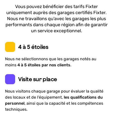
Vous pouvez bénéficier des tarifs Fixter
En savoir plus
uniquement auprès des garages certifiés Fixter.
Nous ne travaillons qu'avec les garages les plus
Ce qu’en disent nos clients
performants dans chaque région afin de garantir
un service exceptionnel.
J'ai fait effectuer une vidange complète chez
Garage WM Repair et je suis très satisfait du
4 à 5 étoiles
service. Le travail a été réalisé rapidement et
Riadh MEDDEB
—
il y a moins d'une semaine
efficacement. La personne qui m'a accueilli a été
Nous ne sélectionnons que les garages notés au
très courtoise, professionnelle et a pris le temps
moins
4 à 5 étoiles par nos clients
.
10
+
10
+
de bien m'expliquer ce qui allait être fait. Je
Réservations avec Fixter
Années d'activité
recommande vivement ce garage pour son
Visite sur place
sérieux et la qualité de son service !
Nous visitons chaque garage pour évaluer la qualité
CLINIQUE GARAGE
des locaux et de l'équipement,
les qualifications du
3.8
12
avis
personnel
, ainsi que la capacité et les compétences
techniques.
TARIFS FIXTER