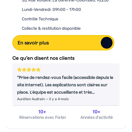
35, Rue Voltaire, La Garenne-Colombes, 92250
Lundi-Vendredi: 09h00 - 17h00
Contrôle Technique
Collecte & restitution disponible
En savoir plus
Ce qu’en disent nos clients
Prise de rendez-vous facile (accessible depuis le
site internet). Les explications sont claires sur
place. L'équipe est accueillante et très
Aurélien Audrain
—
il y a 4 mois
professionnelle. Je recommande.
10
+
10
+
Réservations avec Fixter
Années d'activité