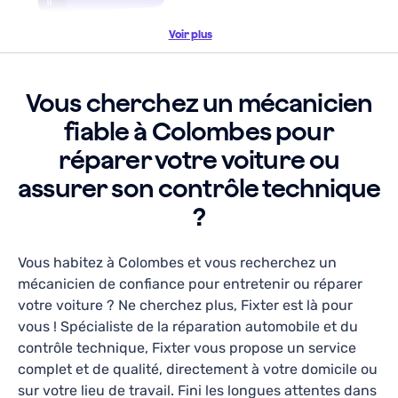
42, Rue Gabriel Péri, Levallois-Perret, 92300
Voir plus
Lundi-Vendredi: 09h00 - 17h00
Contrôle Technique
Vous cherchez un mécanicien
Collecte & restitution disponible
fiable à Colombes pour
réparer votre voiture ou
En savoir plus
assurer son contrôle technique
Ce qu’en disent nos clients
?
Vous habitez à Colombes et vous recherchez un
J'ai du changer mon rdv pris en ligne en
mécanicien de confiance pour entretenir ou réparer
dernière minute, Monsieur était très
votre voiture ? Ne cherchez plus, Fixter est là pour
comprehensible au téléphone et a repris un rdv
vous ! Spécialiste de la réparation automobile et du
Monika Moser
—
il y a un mois
sans discussion. Contrôle technique rapide,
contrôle technique, Fixter vous propose un service
ponctuel et service efficace. Malgré un incident
complet et de qualité, directement à votre domicile ou
10
+
10
+
avec une cliente plutôt perturbée, qu'il a
Réservations avec Fixter
Années d'activité
sur votre lieu de travail. Fini les longues attentes dans