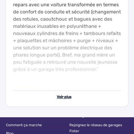
repars avec une voiture transformée en termes
de confort de conduite et sécurité (changement
des rotules, caoutchouc et bagues avec des
matériaux inusables en polyuréthane +
nouveaux cylindres de freins + tambours refaits
+ plaquettes et mâchoires + purge + niveaux +
une solution sur un problème électrique des
phares longue porté). Bref, ma grand mère un
peu fatiguée a retrouvé une nouvelle jeunesse
grâce à un garage très professionnel.
Un garage que je recommande pour les
Voir plus
anciennes. Ma tr6 a été prise en charge après
une série de réparations catastrophiques dans
un autre garage . Aujourd’hui grâce à ce Djef
Mieux connaître Fixter
Nous rejoindre
auto et son équipe elle fonctionne à merveille.
Comment ça marche
Rejoignez le réseau de garages
Très sérieux tient les délais, informe de ce qui
Fixter
Blog